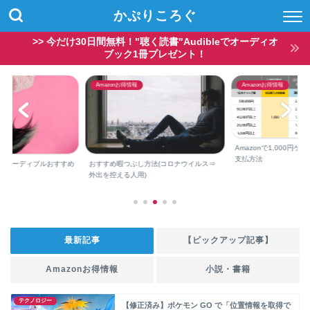
かぷりころぐ
>> 今だけ30日間無料！"聴く読書"Audibleでオーディオ
ブック1冊プレゼント！
Amazonお得情報
Amazonお得情報
Amazonで1,000円
支払方法
？オーディブルおすすめ
おすすめ暇つぶし方法(コロナウイルス⇒
外出を控える人用)
最新記事
【ピックアップ記事】
Amazonお得情報
小説・書籍
テクノロジー
【修正済み】ポケモン GO で「位置情報を取得で