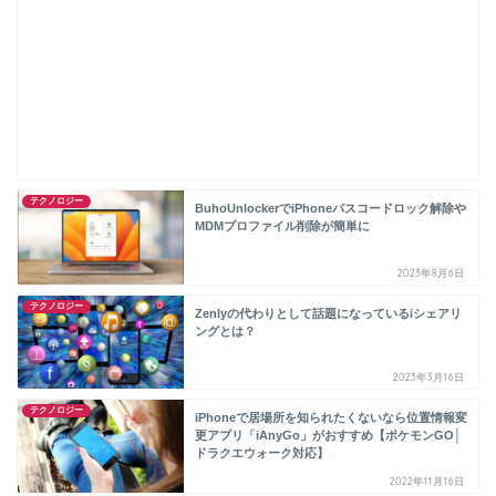
テクノロジー
BuhoUnlockerでiPhoneパスコードロック解除や
MDMプロファイル削除が簡単に
2023年8月6日
テクノロジー
Zenlyの代わりとして話題になっているiシェアリ
ングとは？
2023年3月16日
テクノロジー
iPhoneで居場所を知られたくないなら位置情報変
更アプリ「iAnyGo」がおすすめ【ポケモンGO│
ドラクエウォーク対応】
2022年11月16日