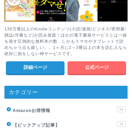
130万冊以上のKindleコンテンツ(小説/漫画/ビジネス/実用書/
雑誌/洋書など)が読み放題！ほかの電子書籍サービスとは一線
を画す圧倒的な無料本の数…しかもスマホやタブレットで読
めちゃう点も嬉しい。。1ヶ月に2～3冊以上の本を読む人なら
絶対に損をしない神サービスです。
詳細ページ
公式ページ
カテゴリー
54
Amazonお得情報
29
【ピックアップ記事】