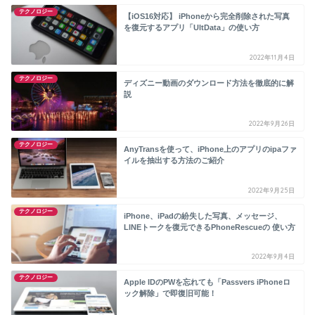
テクノロジー
【iOS16対応】 iPhoneから完全削除された写真
を復元するアプリ「UltData」の使い方
2022年11月4日
テクノロジー
ディズニー動画のダウンロード方法を徹底的に解
説
2022年9月26日
テクノロジー
AnyTransを使って、iPhone上のアプリのipaファ
イルを抽出する方法のご紹介
2022年9月25日
テクノロジー
iPhone、iPadの紛失した写真、メッセージ、
LINEトークを復元できるPhoneRescueの 使い方
2022年9月4日
テクノロジー
Apple IDのPWを忘れても「Passvers iPhoneロ
ック解除」で即復旧可能！