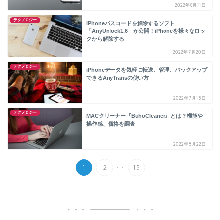
2022年8月11日
テクノロジー
iPhoneパスコードを解除するソフト
「AnyUnlock1.6」が公開！iPhoneを様々なロッ
クから解除する
2022年7月20日
テクノロジー
iPhoneデータを気軽に転送、管理、バックアップ
できるAnyTransの使い方
2022年7月15日
テクノロジー
MACクリーナー『BuhoCleaner』とは？機能や
操作感、価格を調査
2022年5月22日
...
1
2
15