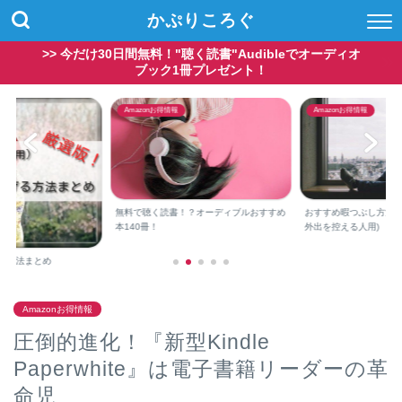
かぷりころぐ
>> 今だけ30日間無料！"聴く読書"Audibleでオーディオ
ブック1冊プレゼント！
Amazonお得情報
Amazonお得情報
無料で聴く読書！？オーディブルおすすめ
おすすめ暇つぶし方法(コロ
本140冊！
外出を控える人用)
法まとめ
Amazonお得情報
圧倒的進化！『新型Kindle
Paperwhite』は電子書籍リーダーの革
命児