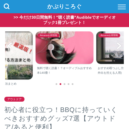
かぷりころぐ
>> 今だけ30日間無料！"聴く読書"Audibleでオーディオ
ブック1冊プレゼント！
Amazonお得情報
Amazonお得情報
Amazonで1,000円
支払方法
？オーディブルおすすめ
おすすめ暇つぶし方法(コロナウイルス⇒
外出を控える人用)
アウトドア
初心者に役立つ！BBQに持っていく
べきおすすめグッズ7選【アウトド
ア/あると便利】