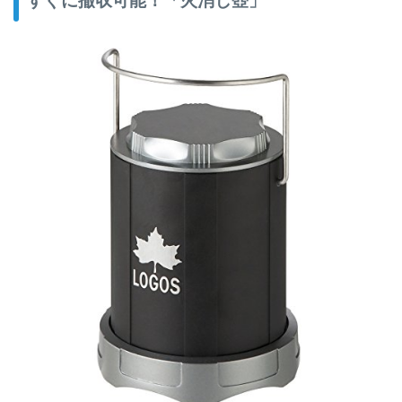
すぐに撤収可能！「火消し壺」