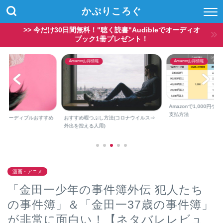
かぷりころぐ
>> 今だけ30日間無料！"聴く読書"Audibleでオーディオ
ブック1冊プレゼント！
Amazonお得情報
Amazonお得情報
Amazonで1,000円
支払方法
？オーディブルおすすめ
おすすめ暇つぶし方法(コロナウイルス⇒
外出を控える人用)
漫画・アニメ
「金田一少年の事件簿外伝 犯人たち
の事件簿」＆「金田一37歳の事件簿」
が非常に面白い！【ネタバレレビュ