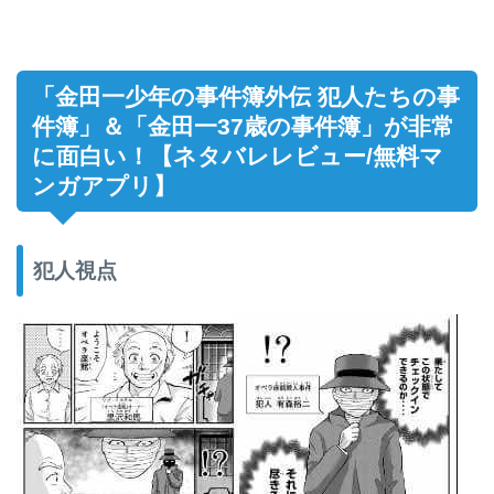
「金田一少年の事件簿外伝 犯人たちの事
件簿」＆「金田一37歳の事件簿」が非常
に面白い！【ネタバレレビュー/無料マ
ンガアプリ】
犯人視点