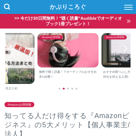
かぷりころぐ
>> 今だけ30日間無料！"聴く読書"Audibleでオーディオ
ブック1冊プレゼント！
Amazonお得情報
Amazonお得情報
Amazonで1,000円
支払方法
？オーディブルおすすめ
おすすめ暇つぶし方法(コロナウイルス⇒
外出を控える人用)
Amazonお得情報
知ってる人だけ得をする『Amazonビ
ジネス』の5大メリット【個人事業主/
法人】