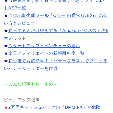
★
【厳選おすすめ】直ちに登録すべきアフィリエイ
トASP一覧
★
自動記事生成ツール『Cワード(通常版/EX)』の使
い方＆レビュー
★
知ってる人だけ得をする『Amazonビジネス』の5
大メリット
★
スタートアップとベンチャーの違い
★
楽天アフィリエイトの新報酬料率一覧
★
初心者でも超簡単！『バナープラス』でプロっぽ
いバナー＆ヘッダーを作成
～こんな記事もおすすめ～
ピックアップ記事
★
2万円キャッシュバックの『DMM FX』が危険